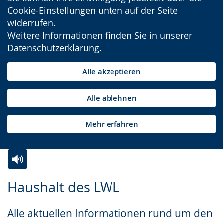
Cookie-Einstellungen unten auf der Seite
widerrufen.
Weitere Informationen finden Sie in unserer
Datenschutzerklärung
.
Alle akzeptieren
Alle ablehnen
Mehr erfahren
Zur
Aktiviere
Ein
Haushalt des LWL
Leichten
Audio-
Video
Sprache
Unterstützung.
in
Alle aktuellen Informationen rund um den
wechseln.
Deutscher