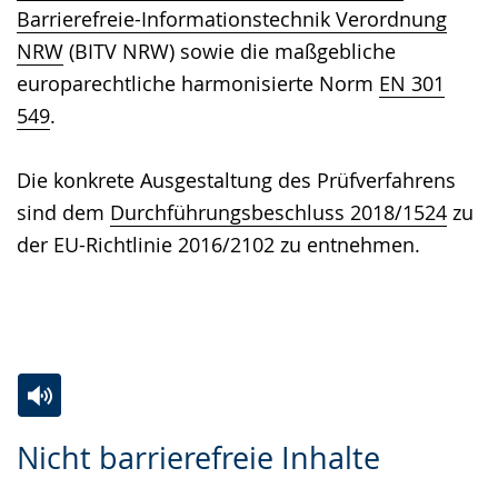
Barrierefreie-Informationstechnik Verordnung
NRW
(BITV NRW) sowie die maßgebliche
europarechtliche harmonisierte Norm
EN 301
549
.
Die konkrete Ausgestaltung des Prüfverfahrens
sind dem
Durchführungsbeschluss 2018/1524
zu
der EU-Richtlinie 2016/2102 zu entnehmen.
Zur
Aktiviere
Ein
Nicht barrierefreie Inhalte
Leichten
Audio-
Video
Sprache
Unterstützung.
in