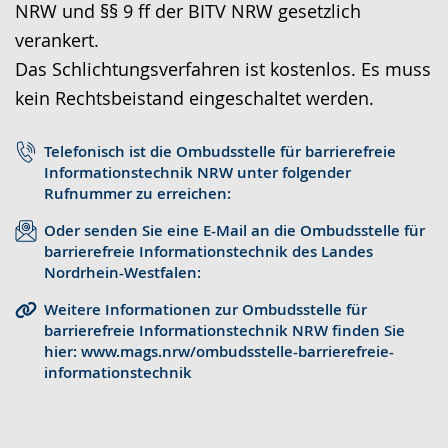
NRW und §§ 9 ff der BITV NRW gesetzlich
r
o
t
verankert.
a
-
s
Das Schlichtungsverfahren ist kostenlos. Es muss
c
U
c
kein Rechtsbeistand eingeschaltet werden.
h
n
h
e
t
e
Telefonisch ist die Ombudsstelle für barrierefreie
w
e
r
Informationstechnik NRW unter folgender
e
r
G
Rufnummer zu erreichen:
c
s
e
Oder senden Sie eine E-Mail an die Ombudsstelle für
h
t
b
barrierefreie Informationstechnik des Landes
Nordrhein-Westfalen:
s
ü
ä
e
t
r
Weitere Informationen zur Ombudsstelle für
barrierefreie Informationstechnik NRW finden Sie
l
z
d
hier: www.mags.nrw/ombudsstelle-barrierefreie-
n
u
e
informationstechnik
.
n
n
g
s