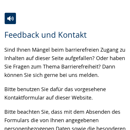
Zur
Aktiviere
Ein
Feedback und Kontakt
Leichten
Audio-
Video
Sprache
Unterstützung.
in
Sind Ihnen Mängel beim barrierefreien Zugang zu
wechseln.
Deutscher
Inhalten auf dieser Seite aufgefallen? Oder haben
Gebärdensprache
Sie Fragen zum Thema Barrierefreiheit? Dann
wird
können Sie sich gerne bei uns melden.
angezeigt.
Bitte benutzen Sie dafür das vorgesehene
Kontaktformular auf dieser Website.
Bitte beachten Sie, dass mit dem Absenden des
Formulars die von Ihnen angegebenen
personenbezogenen Daten sowie die besonderen