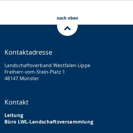
.
p
r
nach oben
a
c
h
e
Kontaktadresse
w
i
Landschaftsverband Westfalen-Lippe
r
Freiherr-vom-Stein-Platz 1
48147 Münster
d
a
n
Kontakt
g
e
Leitung
Büro LWL-Landschaftsversammlung
z
e