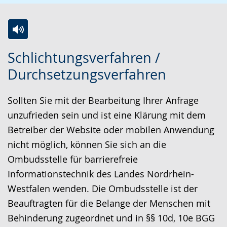
Z
A
E
Schlichtungsverfahren /
u
k
i
Durchsetzungsverfahren
r
t
n
L
i
V
Sollten Sie mit der Bearbeitung Ihrer Anfrage
e
v
i
unzufrieden sein und ist eine Klärung mit dem
i
i
d
Betreiber der Website oder mobilen Anwendung
c
e
e
nicht möglich, können Sie sich an die
h
r
o
Ombudsstelle für barrierefreie
t
e
i
Informationstechnik des Landes Nordrhein-
e
A
n
Westfalen wenden. Die Ombudsstelle ist der
n
u
D
Beauftragten für die Belange der Menschen mit
S
d
e
Behinderung zugeordnet und in §§ 10d, 10e BGG
p
i
u