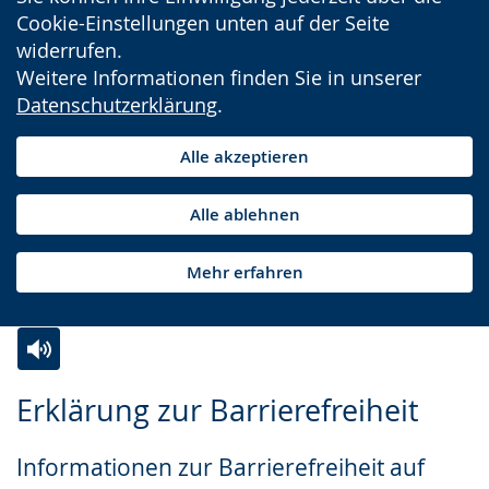
Cookie-Einstellungen unten auf der Seite
widerrufen.
Weitere Informationen finden Sie in unserer
Datenschutzerklärung
.
Alle akzeptieren
Alle ablehnen
Mehr erfahren
Zur
Aktiviere
Ein
Erklärung zur Barrierefreiheit
Leichten
Audio-
Video
Sprache
Unterstützung.
in
Informationen zur Barrierefreiheit auf
wechseln.
Deutscher