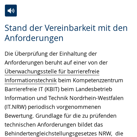
Zur
Aktiviere
Ein
Stand der Vereinbarkeit mit den
Leichten
Audio-
Video
Anforderungen
Sprache
Unterstützung.
in
wechseln.
Deutscher
Die Überprüfung der Einhaltung der
Gebärdensprache
Anforderungen beruht auf einer von der
wird
Überwachungsstelle für barrierefreie
angezeigt.
Informationstechnik
beim Kompetenzzentrum
Barrierefreie IT (KBIT) beim Landesbetrieb
Information und Technik Nordrhein-Westfalen
(IT.NRW) periodisch vorgenommenen
Bewertung. Grundlage für die zu prüfenden
technischen Anforderungen bildet das
Behindertengleichstellungsgesetzes NRW
, die