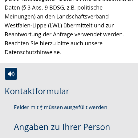
Daten (§ 3 Abs. 9 BDSG, z.B. politische
Meinungen) an den Landschaftsverband
Westfalen-Lippe (LWL) übermittelt und zur
Beantwortung der Anfrage verwendet werden.
Beachten Sie hierzu bitte auch unsere
Datenschutzhinweise
.
Zur
Aktiviere
Ein
Kontaktformular
Leichten
Audio-
Video
Sprache
Unterstützung.
in
Felder mit
*
müssen ausgefüllt werden
wechseln.
Deutscher
Gebärdensprache
Angaben zu Ihrer Person
wird
angezeigt.