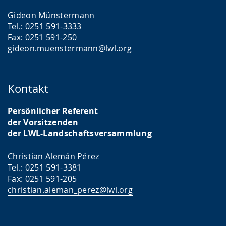
i
Gideon Münstermann
g
Tel.: 0251 591-3333
Fax: 0251 591-250
t
gideon.muenstermann@lwl.org
.
Kontakt
Persönlicher Referent
der Vorsitzenden
der LWL-Landschaftsversammlung
Christian Alemán Pérez
Tel.: 0251 591-3381
Fax: 0251 591-205
christian.aleman_perez@lwl.org